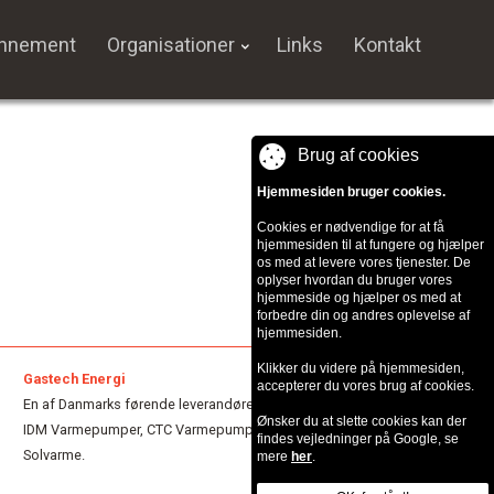
onnement
Organisationer
Links
Kontakt
Brug af cookies
Hjemmesiden bruger cookies.
Cookies er nødvendige for at få
hjemmesiden til at fungere og hjælper
os med at levere vores tjenester. De
oplyser hvordan du bruger vores
hjemmeside og hjælper os med at
forbedre din og andres oplevelse af
hjemmesiden.
Klikker du videre på hjemmesiden,
Gastech Energi
accepterer du vores brug af cookies.
En af Danmarks førende leverandører indenfor varmeløsninger.
Ønsker du at slette cookies kan der
IDM Varmepumper, CTC Varmepumper, Geminox naturgasfyr,
findes vejledninger på Google, se
Solvarme.
mere
her
.