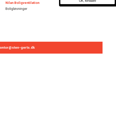
OK, forstået!
Nilan Boligventilation
Boligløsninger
ontor@sten-gerts.dk