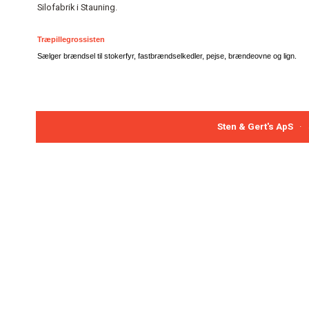
Silofabrik i Stauning.
Træpillegrossisten
Sælger brændsel til stokerfyr, fastbrændselkedler, pejse, brændeovne og lign.
Sten & Gert's ApS
· J