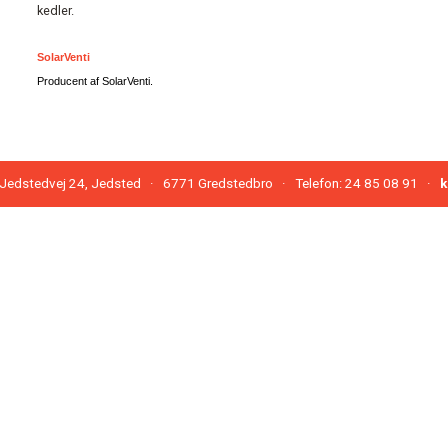
kedler.
SolarVenti
Producent af SolarVenti.
edstedvej 24, Jedsted · 6771 Gredstedbro · Telefon: 24 85 08 91 ·
k